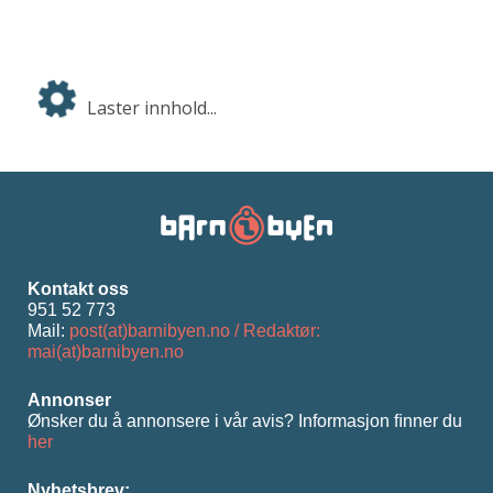
Laster innhold...
Kontakt oss
951 52 773
Mail:
post(at)barnibyen.no / Redaktør:
mai(at)barnibyen.no
Annonser
Ønsker du å annonsere i vår avis? Informasjon ﬁnner du
her
Nyhetsbrev: