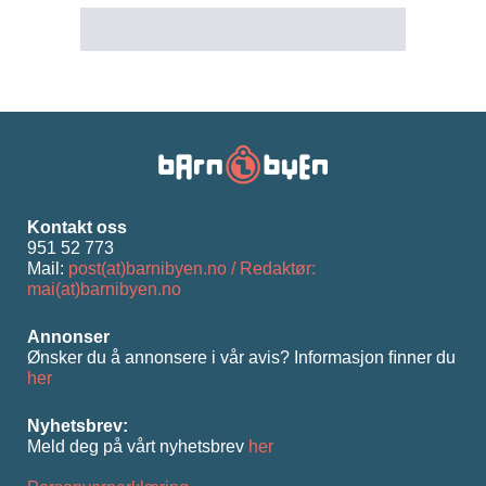
Kontakt oss
951 52 773
Mail:
post(at)barnibyen.no / Redaktør:
mai(at)barnibyen.no
Annonser
Ønsker du å annonsere i vår avis? Informasjon ﬁnner du
her
Nyhetsbrev:
Meld deg på vårt nyhetsbrev
her