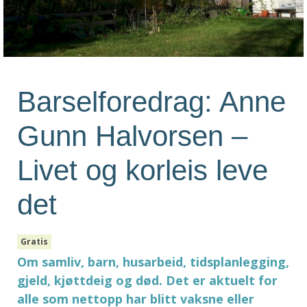
Barselforedrag: Anne
Gunn Halvorsen –
Livet og korleis leve
det
Gratis
Om samliv, barn, husarbeid, tidsplanlegging,
gjeld, kjøttdeig og død. Det er aktuelt for
alle som nettopp har blitt vaksne eller