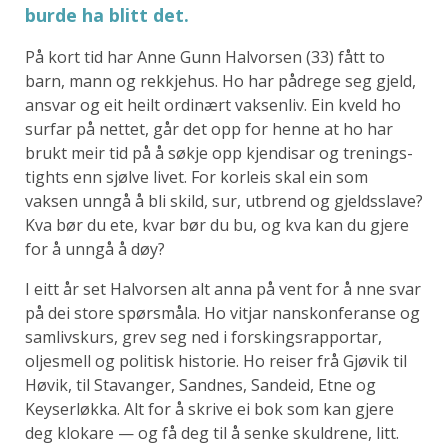
burde ha blitt det.
På kort tid har Anne Gunn Halvorsen (33) fått to
barn, mann og rekkjehus. Ho har pådrege seg gjeld,
ansvar og eit heilt ordinært vaksenliv. Ein kveld ho
surfar på nettet, går det opp for henne at ho har
brukt meir tid på å søkje opp kjendisar og trenings-
tights enn sjølve livet. For korleis skal ein som
vaksen unngå å bli skild, sur, utbrend og gjeldsslave?
Kva bør du ete, kvar bør du bu, og kva kan du gjere
for å unngå å døy?
I eitt år set Halvorsen alt anna på vent for å nne svar
på dei store spørsmåla. Ho vitjar nanskonferanse og
samlivskurs, grev seg ned i forskingsrapportar,
oljesmell og politisk historie. Ho reiser frå Gjøvik til
Høvik, til Stavanger, Sandnes, Sandeid, Etne og
Keyserløkka. Alt for å skrive ei bok som kan gjere
deg klokare — og få deg til å senke skuldrene, litt.