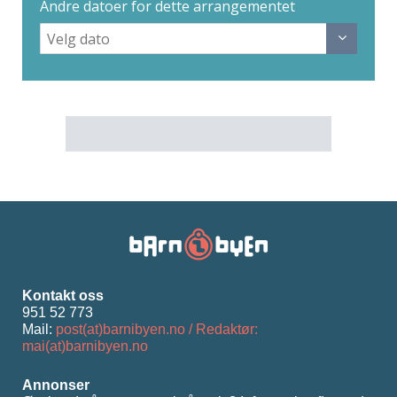
Andre datoer for dette arrangementet
Kontakt oss
951 52 773
Mail:
post(at)barnibyen.no / Redaktør:
mai(at)barnibyen.no
Annonser