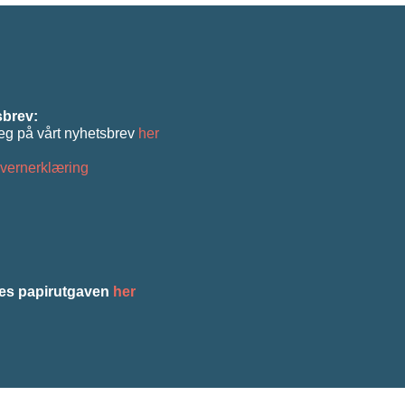
brev:
eg på vårt nyhetsbrev
her
vernerklæring
es papirutgaven
her