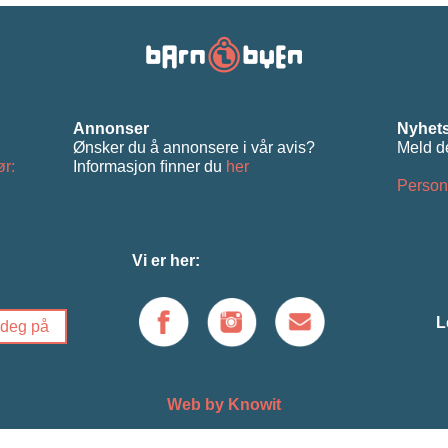
Annonser
Nyhets
Ønsker du å annonsere i vår avis?
Meld d
ør:
Informasjon ﬁnner du
her
Person
Vi er her:
L
Web by Knowit