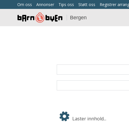
Om oss
Annonser
Tips oss
Støtt oss
Registrer arra
Bergen
Laster innhold...