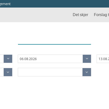
ngement
Det skjer
Forslag ti