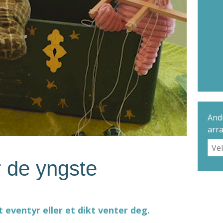
Andr
arr
r de yngste
t eventyr eller et dikt venter deg.