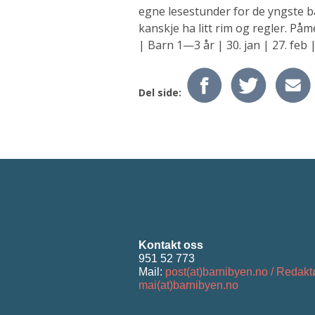
egne lesestunder for de yngste ba
kanskje ha litt rim og regler. Påm
| Barn 1—3 år | 30. jan | 27. feb |
Del side:
Kontakt oss
951 52 773
Mail:
post(at)barnibyen.no / Redakt
mai(at)barnibyen.no