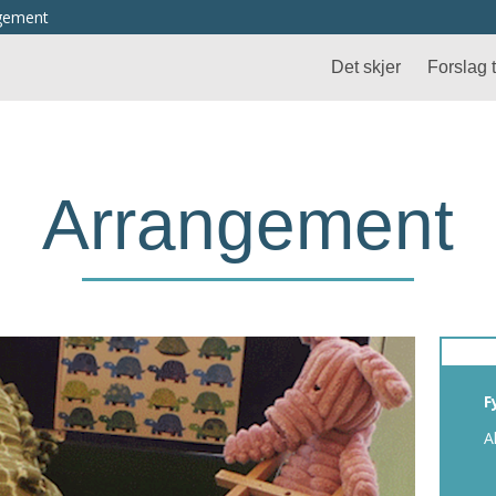
ngement
Det skjer
Forslag ti
Arrangement
F
A