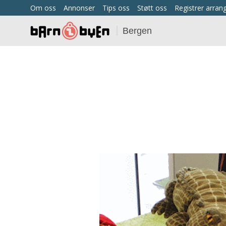
Om oss
Annonser
Tips oss
Støtt oss
Registrer arra
Bergen