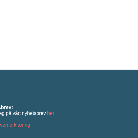
brev:
eg på vårt nyhetsbrev
her
vernerklæring