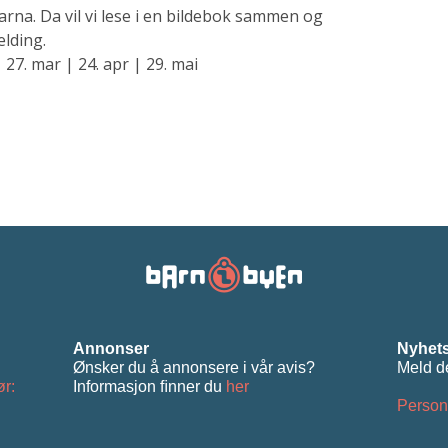
rna. Da vil vi lese i en bildebok sammen og
elding.
 27. mar | 24. apr | 29. mai
Annonser
Nyhets
Ønsker du å annonsere i vår avis?
Meld d
ør:
Informasjon ﬁnner du
her
Person