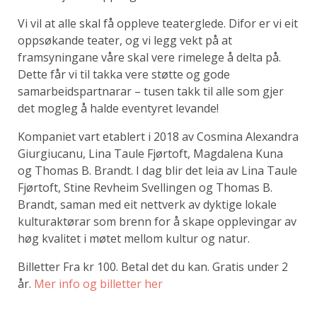
Vi vil at alle skal få oppleve teaterglede. Difor er vi eit
oppsøkande teater, og vi legg vekt på at
framsyningane våre skal vere rimelege å delta på.
Dette får vi til takka vere støtte og gode
samarbeidspartnarar – tusen takk til alle som gjer
det mogleg å halde eventyret levande!
Kompaniet vart etablert i 2018 av Cosmina Alexandra
Giurgiucanu, Lina Taule Fjørtoft, Magdalena Kuna
og Thomas B. Brandt. I dag blir det leia av Lina Taule
Fjørtoft, Stine Revheim Svellingen og Thomas B.
Brandt, saman med eit nettverk av dyktige lokale
kulturaktørar som brenn for å skape opplevingar av
høg kvalitet i møtet mellom kultur og natur.
Billetter Fra kr 100. Betal det du kan. Gratis under 2
år.
Mer info og billetter her