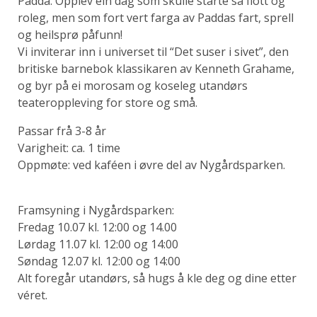
Padda. Opplev ein dag som skulle starte så flott og
roleg, men som fort vert farga av Paddas fart, sprell
og heilsprø påfunn!
Vi inviterar inn i universet til “Det suser i sivet”, den
britiske barnebok klassikaren av Kenneth Grahame,
og byr på ei morosam og koseleg utandørs
teateroppleving for store og små.​​​
Passar frå 3-8 år
Varigheit: ca. 1 time
Oppmøte: ved kaféen i øvre del av Nygårdsparken.
Framsyning i Nygårdsparken:
Fredag 10.07 kl. 12:00 og 14.00
Lørdag 11.07 kl. 12:00 og 14:00
Søndag 12.07 kl. 12:00 og 14:00
Alt foregår utandørs, så hugs å kle deg og dine etter
véret.