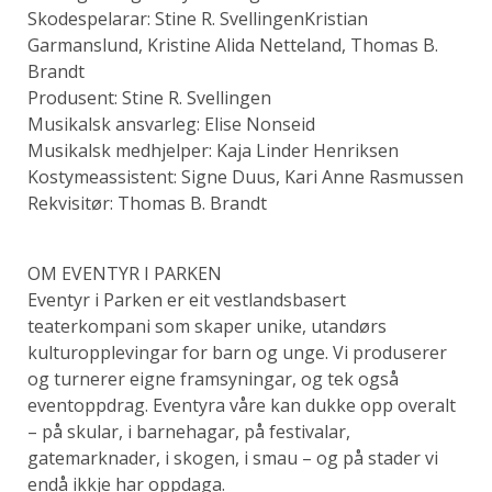
Skodespelarar: Stine R. SvellingenKristian
Garmanslund, Kristine Alida Netteland, Thomas B.
Brandt
Produsent: Stine R. Svellingen
Musikalsk ansvarleg: Elise Nonseid
Musikalsk medhjelper: Kaja Linder Henriksen
Kostymeassistent: Signe Duus, Kari Anne Rasmussen
Rekvisitør: Thomas B. Brandt
OM EVENTYR I PARKEN
Eventyr i Parken er eit vestlandsbasert
teaterkompani som skaper unike, utandørs
kulturopplevingar for barn og unge. Vi produserer
og turnerer eigne framsyningar, og tek også
eventoppdrag. Eventyra våre kan dukke opp overalt
– på skular, i barnehagar, på festivalar,
gatemarknader, i skogen, i smau – og på stader vi
endå ikkje har oppdaga.