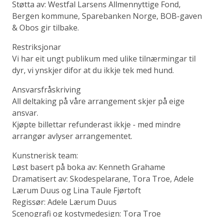
Støtta av: Westfal Larsens Allmennyttige Fond,
Bergen kommune, Sparebanken Norge, BOB-gaven
& Obos gir tilbake.
Restriksjonar
Vi har eit ungt publikum med ulike tilnærmingar til
dyr, vi ynskjer difor at du ikkje tek med hund.
Ansvarsfråskriving
All deltaking på våre arrangement skjer på eige
ansvar.
Kjøpte billettar refunderast ikkje - med mindre
arrangør avlyser arrangementet.
Kunstnerisk team:
Løst basert på boka av: Kenneth Grahame
Dramatisert av: Skodespelarane, Tora Troe, Adele
Lærum Duus og Lina Taule Fjørtoft
Regissør: Adele Lærum Duus
Scenografi og kostymedesign: Tora Troe