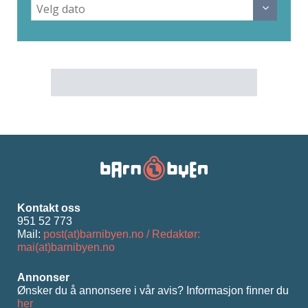
Kontakt oss
951 52 773
Mail:
post(at)barnibyen.no / Redaktør:
mai(at)barnibyen.no
Annonser
Ønsker du å annonsere i vår avis? Informasjon ﬁnner du
her