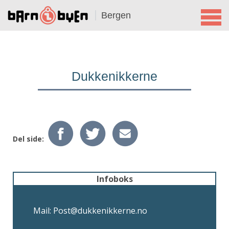
Bergen
Dukkenikkerne
Del side:
Infoboks
Mail: Post@dukkenikkerne.no