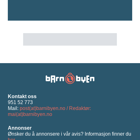
Kontakt oss
951 52 773
Mail:
post(at)barnibyen.no / Redaktør:
mai(at)barnibyen.no
Annonser
Ønsker du å annonsere i vår avis? Informasjon ﬁnner du
her