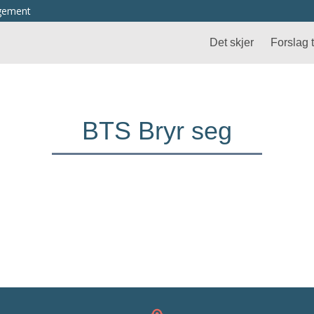
ngement
Det skjer
Forslag ti
BTS Bryr seg