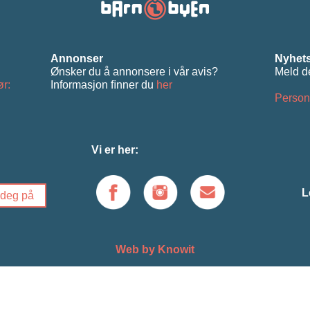
Annonser
Nyhets
Ønsker du å annonsere i vår avis?
Meld d
ør:
Informasjon ﬁnner du
her
Person
Vi er her:
L
Web by Knowit