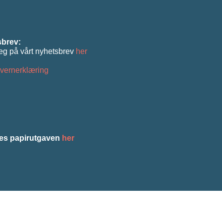
brev:
eg på vårt nyhetsbrev
her
vernerklæring
es papirutgaven
her