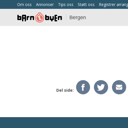
Om oss
Annonser
Tips oss
Støtt oss
Registrer arra
Bergen
Del side: