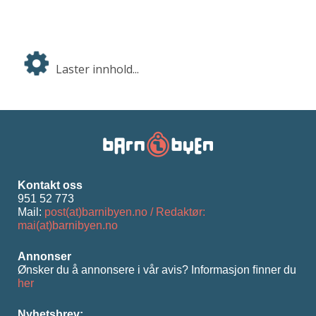
Laster innhold...
Kontakt oss
951 52 773
Mail:
post(at)barnibyen.no / Redaktør:
mai(at)barnibyen.no
Annonser
Ønsker du å annonsere i vår avis? Informasjon ﬁnner du
her
Nyhetsbrev: