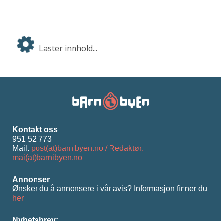
Laster innhold...
Kontakt oss
951 52 773
Mail:
post(at)barnibyen.no / Redaktør:
mai(at)barnibyen.no
Annonser
Ønsker du å annonsere i vår avis? Informasjon ﬁnner du
her
Nyhetsbrev: