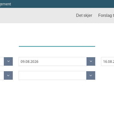
ngement
Det skjer
Forslag ti