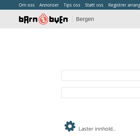
Om oss
Annonser
Tips oss
Støtt oss
Registrer arra
Bergen
Laster innhold...