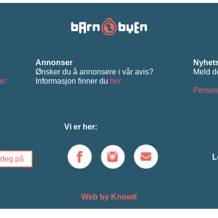
Annonser
Nyhets
Ønsker du å annonsere i vår avis?
Meld d
ør:
Informasjon ﬁnner du
her
Person
Vi er her:
L
Web by Knowit