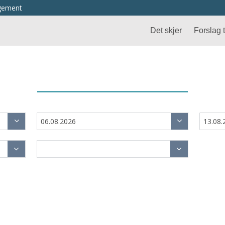
ngement
Det skjer
Forslag ti