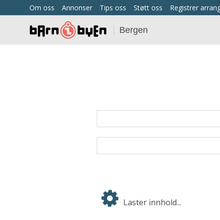
Om oss
Annonser
Tips oss
Støtt oss
Registrer arra
Bergen
Laster innhold...