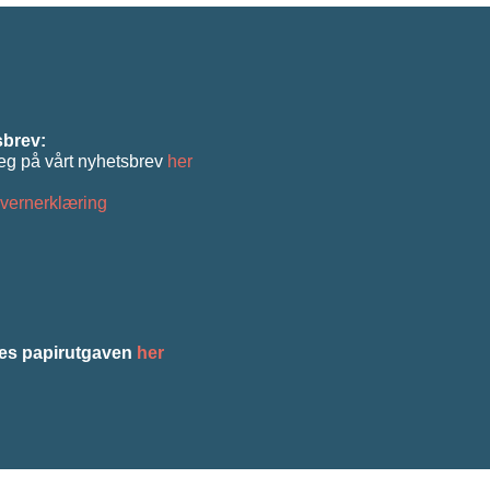
brev:
eg på vårt nyhetsbrev
her
vernerklæring
es papirutgaven
her