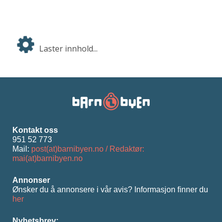
Laster innhold...
Kontakt oss
951 52 773
Mail:
post(at)barnibyen.no / Redaktør:
mai(at)barnibyen.no
Annonser
Ønsker du å annonsere i vår avis? Informasjon ﬁnner du
her
Nyhetsbrev: