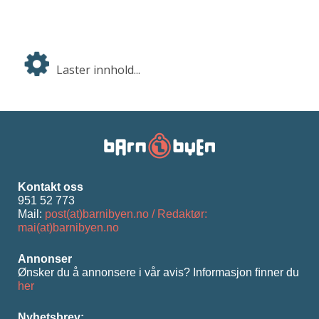
Laster innhold...
Kontakt oss
951 52 773
Mail:
post(at)barnibyen.no / Redaktør:
mai(at)barnibyen.no
Annonser
Ønsker du å annonsere i vår avis? Informasjon ﬁnner du
her
Nyhetsbrev: