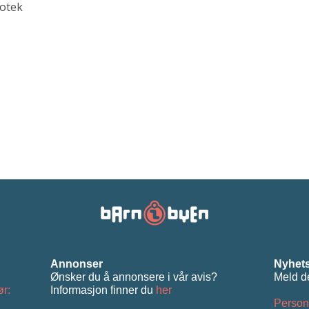
iotek
Annonser
Nyhets
Ønsker du å annonsere i vår avis?
Meld d
ør:
Informasjon ﬁnner du
her
Person