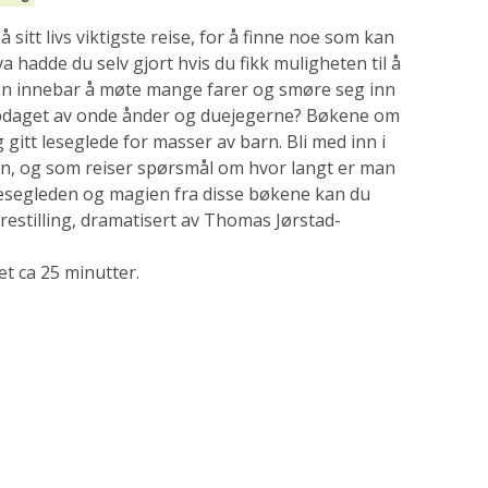
sitt livs viktigste reise, for å finne noe som kan
a hadde du selv gjort hvis du fikk muligheten til å
n innebar å møte mange farer og smøre seg inn
ppdaget av onde ånder og duejegerne? Bøkene om
gitt leseglede for masser av barn. Bli med inn i
en, og som reiser spørsmål om hvor langt er man
e? Lesegleden og magien fra disse bøkene kan du
orestilling, dramatisert av Thomas Jørstad-
et ca 25 minutter.