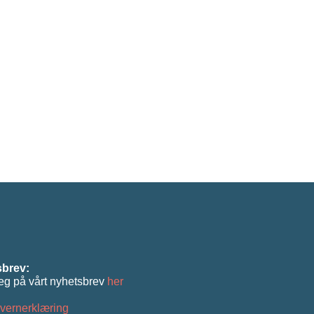
brev:
eg på vårt nyhetsbrev
her
vernerklæring