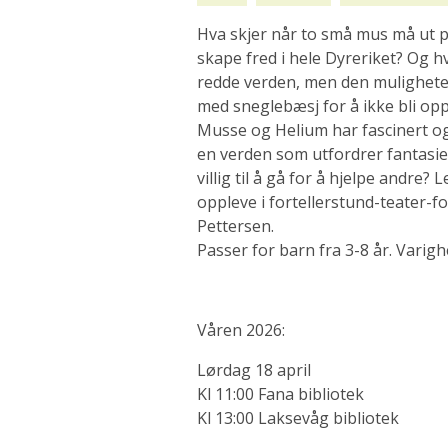
Hva skjer når to små mus må ut på 
skape fred i hele Dyreriket? Og hv
redde verden, men den mulighete
med sneglebæsj for å ikke bli o
Musse og Helium har fascinert og 
en verden som utfordrer fantasi
villig til å gå for å hjelpe andr
oppleve i fortellerstund-teater-f
Pettersen.
Passer for barn fra 3-8 år. Varigh
Våren 2026:
Lørdag 18 april
Kl 11:00 Fana bibliotek
Kl 13:00 Laksevåg bibliotek