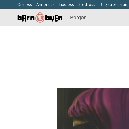
Om oss
Annonser
Tips oss
Støtt oss
Registrer arra
Bergen