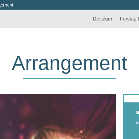
ngement
Det skjer
Forslag ti
Arrangement
N
A