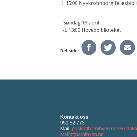
Kl 15:00 Ny–krohnborg fellesbibl
Søndag 19 april
KL 13:00 Hovedbiblioteket
Del side:
Kontakt oss
951 52 773
Mail:
post(at)barnibyen.no / Redakt
mai(at)barnibyen.no