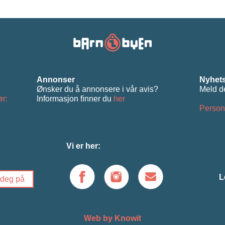
Annonser
Nyhets
Ønsker du å annonsere i vår avis?
Meld d
ør:
Informasjon ﬁnner du
her
Person
Vi er her:
L
Web by Knowit