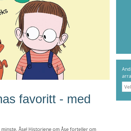
Andr
arr
as favoritt - med
e minste, Åse! Historiene om Åse forteller om