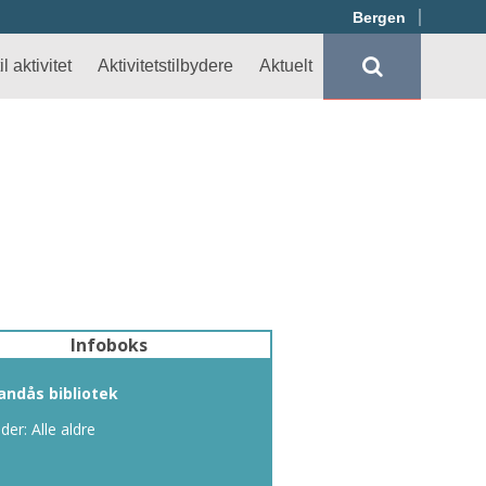
Bergen
l aktivitet
Aktivitetstilbydere
Aktuelt
Infoboks
andås bibliotek
lder: Alle aldre