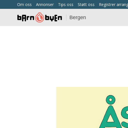
Om oss
Annonser
Tips oss
Støtt oss
Registrer arra
Bergen