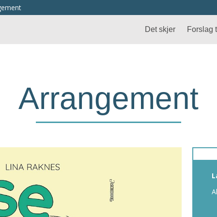
ngement
Det skjer
Forslag ti
Arrangement
L
A