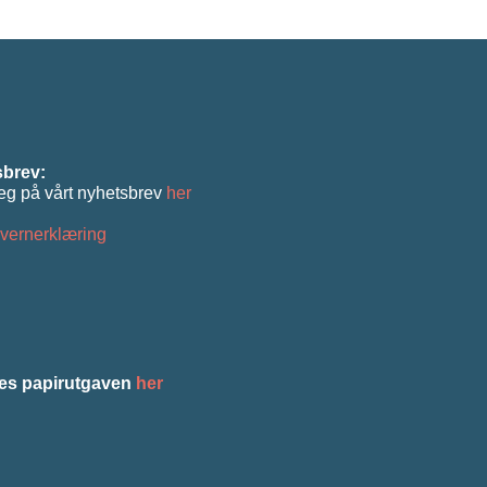
brev:
eg på vårt nyhetsbrev
her
vernerklæring
es papirutgaven
her