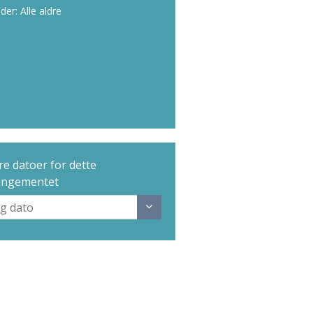
lder: Alle aldre
e datoer for dette
angementet