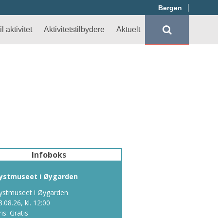
Bergen
l aktivitet
Aktivitetstilbydere
Aktuelt
Infoboks
ystmuseet i Øygarden
ystmuseet i Øygarden
8.08.26, kl. 12:00
ris: Gratis