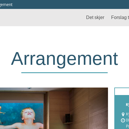
ngement
Det skjer
Forslag ti
Arrangement
K
K
0
P