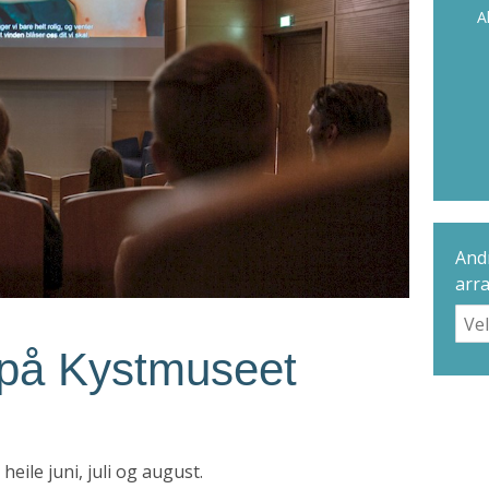
A
Andr
arr
på Kystmuseet
eile juni, juli og august.