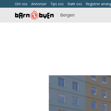
Om oss
Annonser
Tips oss
Støtt oss
Registrer arra
Bergen