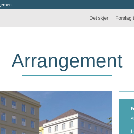
ngement
Det skjer
Forslag ti
Arrangement
F
A
L