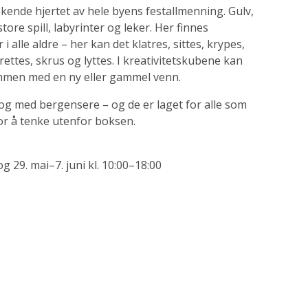
 lekende hjertet av hele byens festallmenning. Gulv,
ore spill, labyrinter og leker. Her finnes
 alle aldre – her kan det klatres, sittes, krypes,
ttes, skrus og lyttes. I kreativitetskubene kan
ammen med en ny eller gammel venn.
 og med bergensere – og de er laget for alle som
for å tenke utenfor boksen.
og 29. mai–7. juni kl. 10:00–18:00