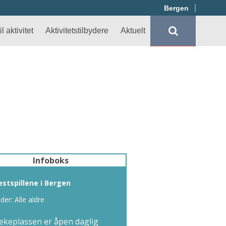
Bergen
l aktivitet
Aktivitetstilbydere
Aktuelt
Infoboks
estspillene i Bergen
lder: Alle aldre
ekeplassen er åpen daglig