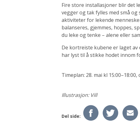
Fire store installasjoner blir det
vegger og tak fylles med små og st
aktiviteter for lekende mennesker i
balanseres, gjemmes, hoppes, spre
du leke og tenke – alene eller s
De kortreiste kubene er laget av
har lyst til å stikke hodet innom 
Timeplan: 28. mai kl 15:00–18:00, 
Illustrasjon: Vill
Del side: