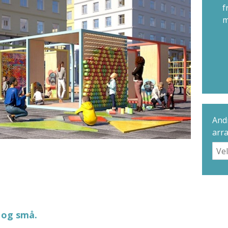
f
m
Andr
arr
 og små.