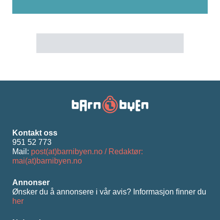
Kontakt oss
951 52 773
Mail:
post(at)barnibyen.no / Redaktør:
mai(at)barnibyen.no
Annonser
Ønsker du å annonsere i vår avis? Informasjon ﬁnner du
her