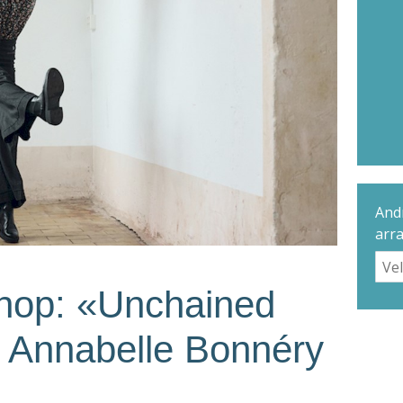
Andr
arr
hop: «Unchained
 Annabelle Bonnéry