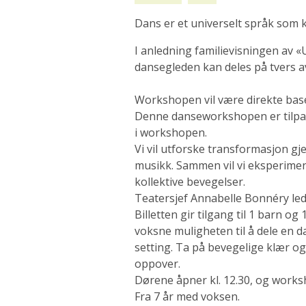
Dans er et universelt språk som k
I anledning familievisningen av «
dansegleden kan deles på tvers a
Workshopen vil være direkte baser
Denne danseworkshopen er tilpas
i workshopen.
Vi vil utforske transformasjon g
musikk. Sammen vil vi eksperimen
kollektive bevegelser.
Teatersjef Annabelle Bonnéry le
Billetten gir tilgang til 1 barn 
voksne muligheten til å dele en 
setting. Ta på bevegelige klær og
oppover.
Dørene åpner kl. 12.30, og worksh
Fra 7 år med voksen.