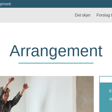
ngement
Det skjer
Forslag ti
Arrangement
C
A