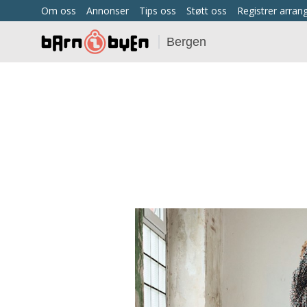
Om oss
Annonser
Tips oss
Støtt oss
Registrer arra
Bergen