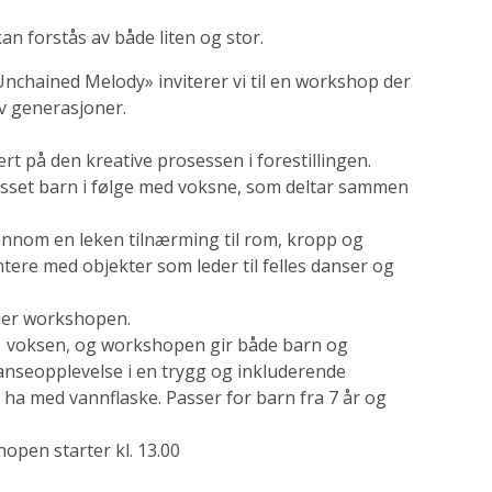
an forstås av både liten og stor.
Unchained Melody» inviterer vi til en workshop der
v generasjoner.
t på den kreative prosessen i forestillingen.
set barn i følge med voksne, som deltar sammen
jennom en leken tilnærming til rom, kropp og
tere med objekter som leder til felles danser og
der workshopen.
og 1 voksen, og workshopen gir både barn og
danseopplevelse i en trygg og inkluderende
 ha med vannflaske. Passer for barn fra 7 år og
open starter kl. 13.00