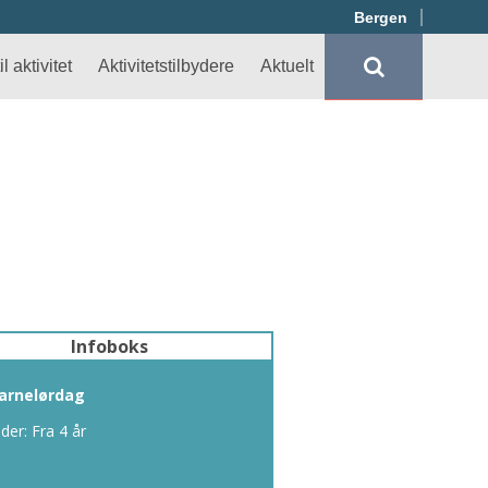
Bergen
l aktivitet
Aktivitetstilbydere
Aktuelt
Infoboks
arnelørdag
lder: Fra 4 år