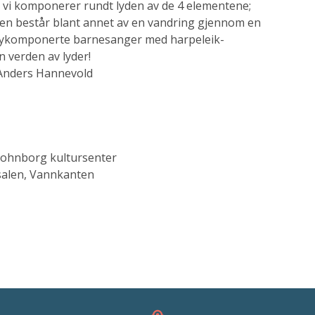
 vi komponerer rundt lyden av de 4 elementene;
ngen består blant annet av en vandring gjennom en
 nykomponerte barnesanger med harpeleik-
 verden av lyder!
 Anders Hannevold
Krohnborg kultursenter
rsalen, Vannkanten