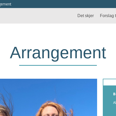
ngement
Det skjer
Forslag ti
Arrangement
B
A