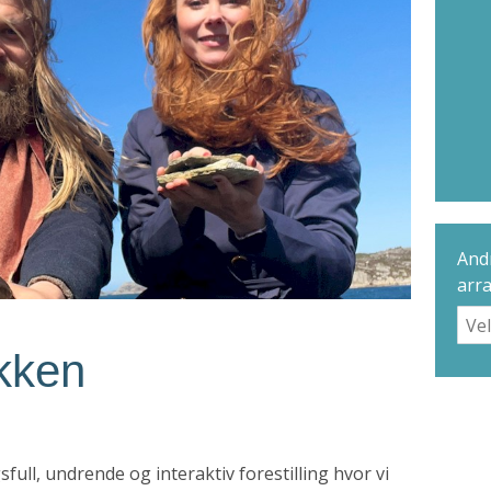
Andr
arr
kken
ll, undrende og interaktiv forestilling hvor vi