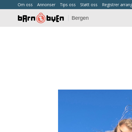
Om oss
Annonser
Tips oss
Støtt oss
Registrer arra
Bergen