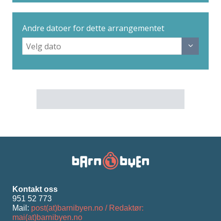
Andre datoer for dette arrangementet
Kontakt oss
951 52 773
Mail:
post(at)barnibyen.no / Redaktør:
mai(at)barnibyen.no