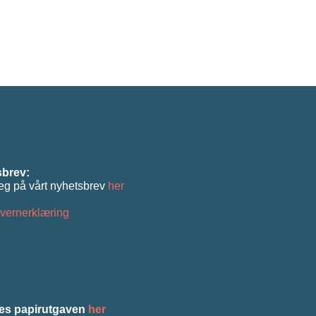
brev:
eg på vårt nyhetsbrev
her
vernerklæring
es papirutgaven
her