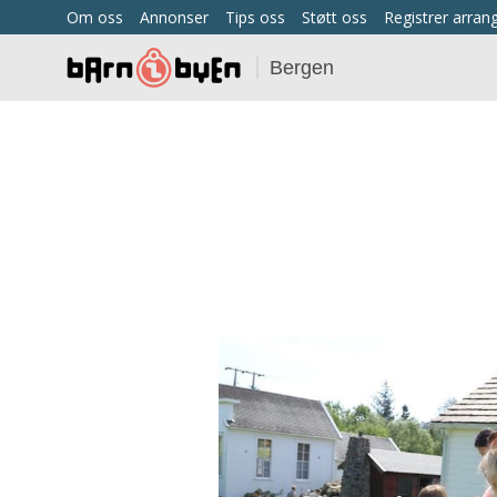
Om oss
Annonser
Tips oss
Støtt oss
Registrer arra
Bergen