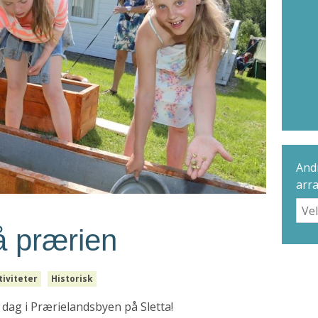
Andr
arr
å prærien
iviteter
Historisk
v dag i Prærielandsbyen på Sletta!