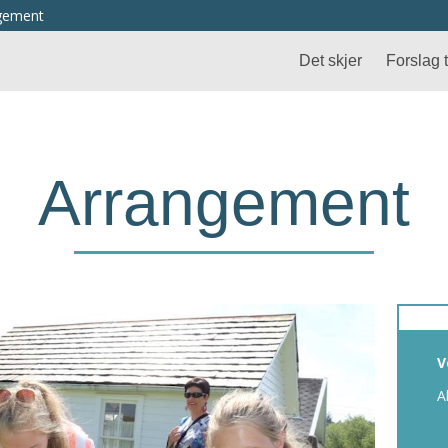
ngement
Det skjer
Forslag ti
Arrangement
V
A