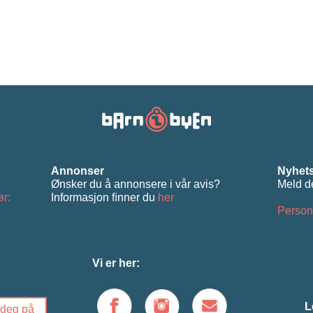
Annonser
Nyhets
Ønsker du å annonsere i vår avis?
Meld d
ør:
Informasjon ﬁnner du
her
Person
Vi er her:
L