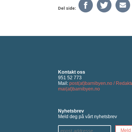
Del side:
Kontakt oss
951 52 773
Mail:
post(at)barnibyen.no / Redakt
mai(at)barnibyen.no
Nyhetsbrev
Meld deg på vårt nyhetsbrev